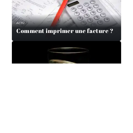
ACTU
Comment imprimer une facture ?
ACTU
Plastique recyclé ou verre : quel
est l’emballage le plus écolo ?