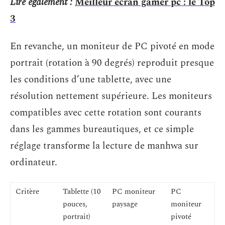
Lire également :
Meilleur écran gamer pc : le Top
3
En revanche, un moniteur de PC pivoté en mode
portrait (rotation à 90 degrés) reproduit presque
les conditions d’une tablette, avec une
résolution nettement supérieure. Les moniteurs
compatibles avec cette rotation sont courants
dans les gammes bureautiques, et ce simple
réglage transforme la lecture de manhwa sur
ordinateur.
Critère
Tablette (10
PC moniteur
PC
pouces,
paysage
moniteur
portrait)
pivoté