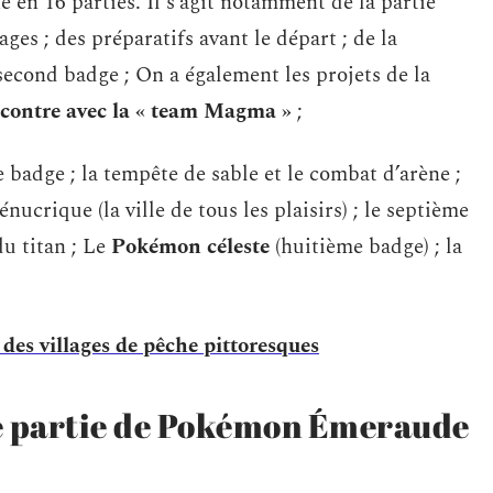
en 16 parties. Il s’agit notamment de la partie
es ; des préparatifs avant le départ ; de la
second badge ; On a également les projets de la
ncontre avec la « team Magma »
;
badge ; la tempête de sable et le combat d’arène ;
nucrique (la ville de tous les plaisirs) ; le septième
du titan ; Le
Pokémon céleste
(huitième badge) ; la
des villages de pêche pittoresques
re partie de Pokémon Émeraude