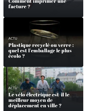
Comment imprimer une
facture ?
ACTU
Plastique recyclé ou verre :
quel est l’emballage le plus
écolo ?
ACTU
Le vélo électrique est-il le
meilleur moyen de
déplacement en ville ?