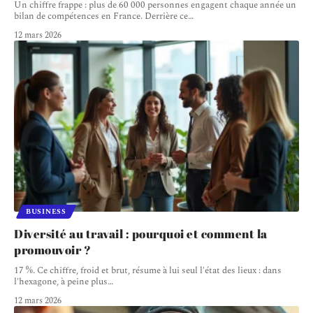
Un chiffre frappe : plus de 60 000 personnes engagent chaque année un
bilan de compétences en France. Derrière ce
…
12 mars 2026
BUSINESS
Diversité au travail : pourquoi et comment la
promouvoir ?
17 %. Ce chiffre, froid et brut, résume à lui seul l'état des lieux : dans
l'hexagone, à peine plus
…
12 mars 2026