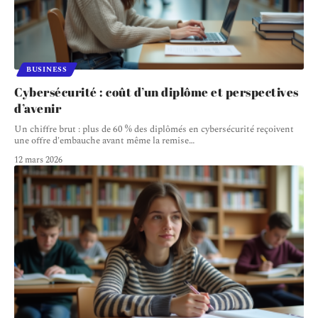
BUSINESS
Cybersécurité : coût d’un diplôme et perspectives
d’avenir
Un chiffre brut : plus de 60 % des diplômés en cybersécurité reçoivent
une offre d'embauche avant même la remise
…
12 mars 2026