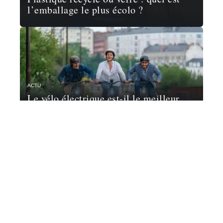
l’emballage le plus écolo ?
ACTU
Le vélo électrique est-il le meilleur
moyen de déplacement en ville ?
Contact
Mentions Légales
Sitemap