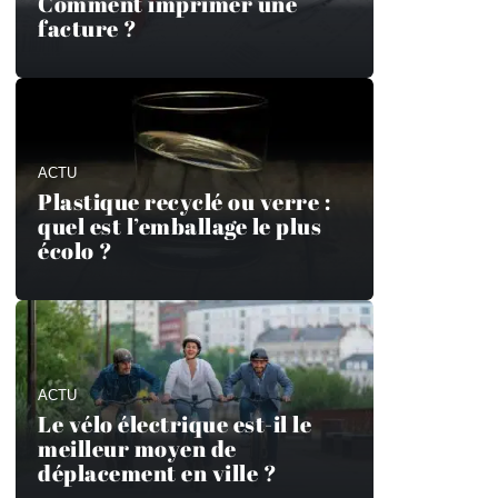
Comment imprimer une
facture ?
ACTU
Plastique recyclé ou verre :
quel est l’emballage le plus
écolo ?
ACTU
Le vélo électrique est-il le
meilleur moyen de
déplacement en ville ?