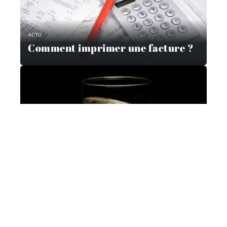
ACTU
Comment imprimer une facture ?
ACTU
Plastique recyclé ou verre : quel
est l’emballage le plus écolo ?
ACTU